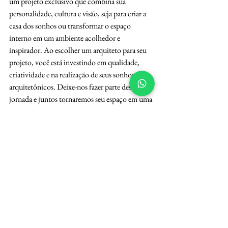
um projeto exclusivo que combina sua 
personalidade, cultura e visão, seja para criar a 
casa dos sonhos ou transformar o espaço 
interno em um ambiente acolhedor e 
inspirador. Ao escolher um arquiteto para seu 
projeto, você está investindo em qualidade, 
criatividade e na realização de seus sonhos 
arquitetônicos. Deixe-nos fazer parte dessa 
jornada e juntos tornaremos seu espaço em uma 
obra de arte funcional e esteticamente 
apaixonante.
	Somos a 
Karla Aguiar e Luiz Vidal
, 
acreditam no poder de transformar espaços em 
verdadeiras expressões de personalidade e 
cultura. Seja para projetos de interiores ou de 
arquitetura, estamos aqui para criar ambientes 
que reflitam quem você é e o que você valoriza.