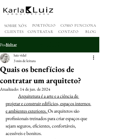
SOBRE NÓS
PORTFÓLIO
COMO FUNCIONA
CLIENTES
CONTRATAR
CONTATO
BLOG
BLOG
Post
Voltar
luiz vidal
3 min de leitura
Quais os benefícios de
contratar um arquiteto?
Atualizado:
14 de jun. de 2024
Arquitetura é a arte e a ciência de 
projetar e construir edifícios, espaços internos 
e ambientes exteriores. 
Os arquitetos são 
profissionais treinados para criar espaços que 
sejam seguros, eficientes, confortáveis, 
acessíveis e bonitos.  